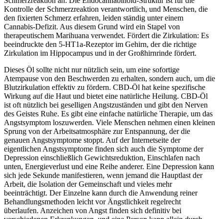
Schmerzreaktion an: Die Endocannabinoid-Struktur ist für die
Kontrolle der Schmerzreaktion verantwortlich, und Menschen, die
den fixierten Schmerz erfahren, leiden ständig unter einem
Cannabis-Defizit. Aus diesem Grund wird ein Stapel von
therapeutischem Marihuana verwendet. Fördert die Zirkulation: Es
beeindruckte den 5-HT1a-Rezeptor im Gehirn, der die richtige
Zirkulation im Hippocampus und in der Großhirnrinde fördert.
Dieses Öl sollte nicht nur nützlich sein, um eine sofortige
Atempause von den Beschwerden zu erhalten, sondern auch, um die
Blutzirkulation effektiv zu fördern. CBD-Öl hat keine spezifische
Wirkung auf die Haut und bietet eine natürliche Heilung. CBD-Öl
ist oft nützlich bei geselligen Angstzuständen und gibt den Nerven
des Geistes Ruhe. Es gibt eine einfache natürliche Therapie, um das
Angstsymptom loszuwerden. Viele Menschen nehmen einen kleinen
Sprung von der Arbeitsatmosphäre zur Entspannung, der die
genauen Angstsymptome stoppt. Auf der Internetseite der
eigentlichen Angstsymptome finden sich auch die Symptome der
Depression einschließlich Gewichtsreduktion, Einschlafen nach
unten, Energieverlust und eine Reihe anderer. Eine Depression kann
sich jede Sekunde manifestieren, wenn jemand die Hauptlast der
Arbeit, die Isolation der Gemeinschaft und vieles mehr
beeinträchtigt. Der Einzelne kann durch die Anwendung reiner
Behandlungsmethoden leicht vor Ängstlichkeit regelrecht
überlaufen. Anzeichen von Angst finden sich definitiv bei