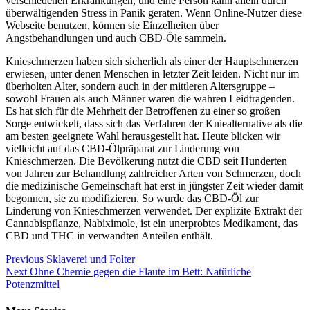
verschiedenen Erkrankungen, und eine Person kann allein durch
überwältigenden Stress in Panik geraten. Wenn Online-Nutzer diese
Webseite benutzen, können sie Einzelheiten über
Angstbehandlungen und auch CBD-Öle sammeln.
Knieschmerzen haben sich sicherlich als einer der Hauptschmerzen
erwiesen, unter denen Menschen in letzter Zeit leiden. Nicht nur im
überholten Alter, sondern auch in der mittleren Altersgruppe –
sowohl Frauen als auch Männer waren die wahren Leidtragenden.
Es hat sich für die Mehrheit der Betroffenen zu einer so großen
Sorge entwickelt, dass sich das Verfahren der Kniealternative als die
am besten geeignete Wahl herausgestellt hat. Heute blicken wir
vielleicht auf das CBD-Ölpräparat zur Linderung von
Knieschmerzen. Die Bevölkerung nutzt die CBD seit Hunderten
von Jahren zur Behandlung zahlreicher Arten von Schmerzen, doch
die medizinische Gemeinschaft hat erst in jüngster Zeit wieder damit
begonnen, sie zu modifizieren. So wurde das CBD-Öl zur
Linderung von Knieschmerzen verwendet. Der explizite Extrakt der
Cannabispflanze, Nabiximole, ist ein unerprobtes Medikament, das
CBD und THC in verwandten Anteilen enthält.
Continue
Previous
Sklaverei und Folter
Next
Ohne Chemie gegen die Flaute im Bett: Natürliche
Reading
Potenzmittel