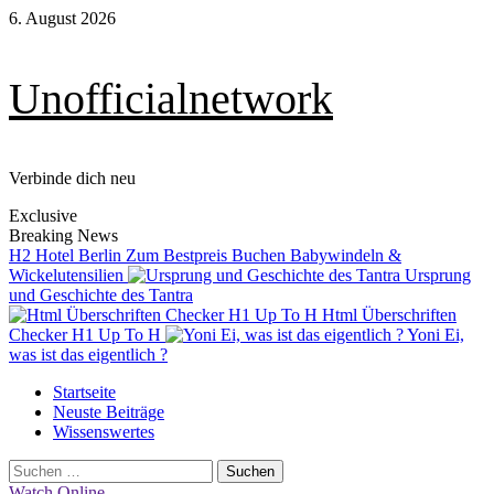
Skip
6. August 2026
to
content
Unofficialnetwork
Verbinde dich neu
Exclusive
Breaking News
H2 Hotel Berlin Zum Bestpreis Buchen
Babywindeln &
Wickelutensilien
Ursprung
und Geschichte des Tantra
Html Überschriften
Checker H1 Up To H
Yoni Ei,
was ist das eigentlich ?
Primary
Startseite
Menu
Neuste Beiträge
Wissenswertes
Suchen
nach:
Watch Online