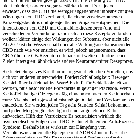
nicht. Studien haben gezeigt, dass CBD die Wirkung von THC
nicht mindert, sondern sogar verstärken kann. Es ist jedoch
erwiesen, dass die CBD die weniger angenehmen unbeabsichtigten
Wirkungen von THC verringert, die einem verschwommenen
Kurzzeitgedächtnis und gelegentlichen Ängsten entsprechen. Die
Interaktionen von CBD mit Cannabinoidrezeptoren (und mit
verschiedenen Verbindungen, die sich an diese Rezeptoren binden
wollen) klären einige der Wirkungen der Substanz, aber nicht alle.
Ab 2019 ist die Wissenschaft über alle Wirkungsmechanismen der
CBD nach wie vor unsicher, es wird jedoch angenommen, dass
CBD über die CB-Rezeptoren hinaus mit weiteren biologischen
Zielen interagiert, ähnlich wie andere Neurotransmitter-Rezeptoren.
Sie bietet ein ganzes Kontinuum an gesundheitlichen Vorteilen, das
sich von anderen unterscheidet. Fördert Schlaflosigkeit: Bewegen
Sie sich über koffeinhaltige Ware! Es hilft, für Schlaflosigkeit zu
werben, plus bescheidene Fortschritte in geistiger Präzision. Wenn
Sie koffeinhaltige Öle regelmäßig einnehmen, werden Sie innerhalb
eines Monats mehr gewohnheitsmäßige Schlaf- und Wecksequenzen
entdecken. Sie werden jeden Tag acht Stunden Schlaf bekommen
und jeden Morgen gleichzeitig mit einer angenehmen Ruhe
aufwachen. Hilft den Verrückten: Es neutralisiert wirklich die
psychedelischen Folgen von THC. Es bietet Ihnen ein Anti-Exzess-
Syndrom. Deshalb ist es wirksam zur Dämpfung von
Verhaltenszuständen, die Epilepsie und ADHS ähneln. Passt die