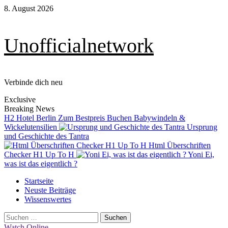
Skip
8. August 2026
to
content
Unofficialnetwork
Verbinde dich neu
Exclusive
Breaking News
H2 Hotel Berlin Zum Bestpreis Buchen
Babywindeln &
Wickelutensilien
Ursprung
und Geschichte des Tantra
Html Überschriften
Checker H1 Up To H
Yoni Ei,
was ist das eigentlich ?
Primary
Startseite
Menu
Neuste Beiträge
Wissenswertes
Suchen
nach:
Watch Online